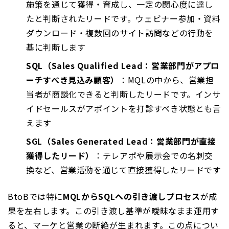
施策を通じて獲得・育成し、一定の関心度に達し
たと判断されたリードです。ウェビナー参加・資料
ダウンロード・複数回のサイト訪問などの行動を
基に判断します
SQL（Sales Qualified Lead：営業部門がアプロ
ーチすべき見込み顧客）
：MQLの中から、営業担
当者が商談化できると判断したリードです。インサ
イドセールスがアポイントを打診すべき状態とも言
えます
SGL（Sales Generated Lead：営業部門が直接
獲得したリード）
：テレアポや展示会での名刺交
換など、営業活動を通じて直接獲得したリードです
BtoBでは特に
MQLからSQLへの引き渡しプロセス
が成
果を左右します。この引き渡し基準が曖昧なまま運用す
ると、マーケと営業の断絶が生まれます。この点につい