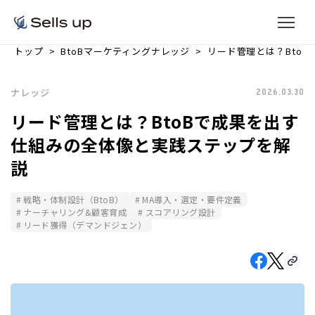
トップ
BtoBマーケティングナレッジ
リード管理とは？Bto
ナレッジ
2026.03.30
リード管理とは？BtoBで成果を出す
仕組みの全体像と実践ステップを解
説
戦略・体制設計（BtoB）
MA導入・選定・要件定義
ナーチャリング&顧客育成
スコアリング設計
リード獲得（デマンドジェン）