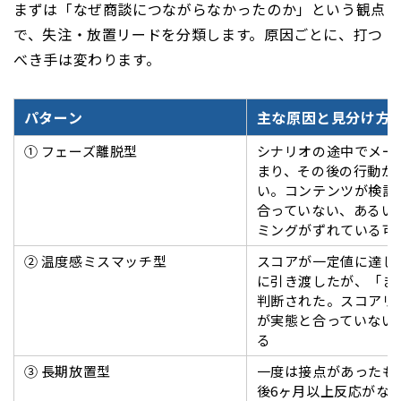
まずは「なぜ商談につながらなかったのか」という観点
で、失注・放置リードを分類します。原因ごとに、打つ
べき手は変わります。
パターン
主な原因と見分け方
① フェーズ離脱型
シナリオの途中でメー
まり、その後の行動が
い。コンテンツが検討
合っていない、あるい
ミングがずれている可
② 温度感ミスマッチ型
スコアが一定値に達し
に引き渡したが、「ま
判断された。スコアリ
が実態と合っていない
る
③ 長期放置型
一度は接点があったも
後6ヶ月以上反応がな