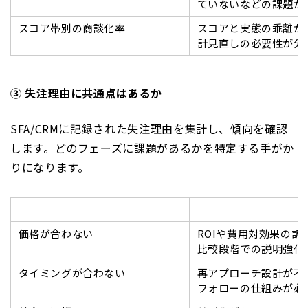
ていないなどの課題が
スコア帯別の商談化率
スコアと実態の乖離が
計見直しの必要性が分
③ 失注理由に共通点はあるか
SFA/CRMに記録された失注理由を集計し、傾向を確認
します。どのフェーズに課題があるかを特定する手がか
りになります。
失注理由
示唆
価格が合わない
ROIや費用対効果の訴
比較段階での説明強化
タイミングが合わない
再アプローチ設計が不
フォローの仕組みが必