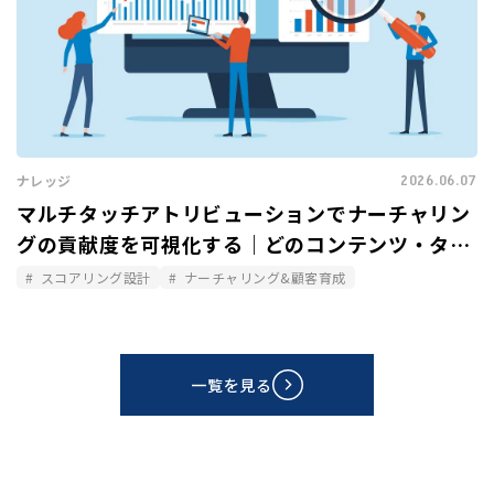
2026.06.07
ナレッジ
マルチタッチアトリビューションでナーチャリン
グの貢献度を可視化する｜どのコンテンツ・タッ
チポイントが商談化に寄与したか
スコアリング設計
ナーチャリング&顧客育成
一覧を見る