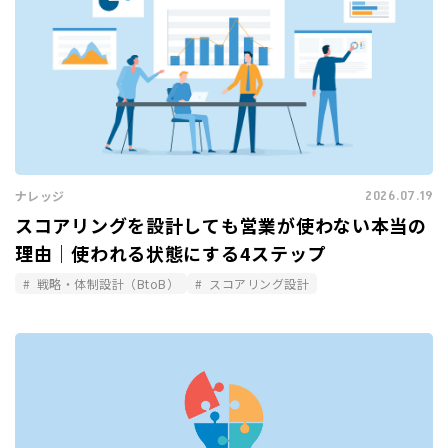
2026.07.19
ナレッジ
スコアリングを設計しても営業が使わない本当の
理由｜使われる状態にする4ステップ
戦略・体制設計（BtoB）
スコアリング設計