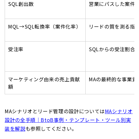
SQL創出数
営業にパスした案件
MQL→SQL転換率（案件化率）
リードの質を測る指
受注率
SQLからの受注割合
マーケティング由来の売上貢献
MAの最終的な事業貢
額
MAシナリオとリード管理の設計については
MAシナリオ
設計の全手順｜BtoB事例・テンプレート・ツール別実
装を解説
も参照してください。