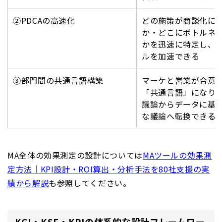
②PDCAの高速化
どの施策が商談化に
か・どこにボトルネ
かを迅速に特定し、
ルを加速できる
③部門間の共通言語構築
マーケと営業が合意し
「共通言語」になり
議論からデータに基
な議論へ転換できる
MA全体の効果測定の設計については
MAツールの効果測
定方法｜KPI設計・ROI算出・分析手法を80社支援の実
績から解説
も参照してください。
KGI・KSF・KPIの体系的な設計フレームワー