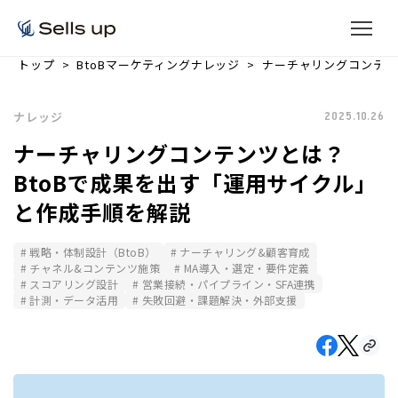
トップ
BtoBマーケティングナレッジ
ナーチャリングコンテン
ナレッジ
2025.10.26
ナーチャリングコンテンツとは？
BtoBで成果を出す「運用サイクル」
と作成手順を解説
戦略・体制設計（BtoB）
ナーチャリング&顧客育成
チャネル&コンテンツ施策
MA導入・選定・要件定義
スコアリング設計
営業接続・パイプライン・SFA連携
計測・データ活用
失敗回避・課題解決・外部支援