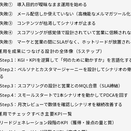
失敗① 導入目的が曖昧なまま運用を始める
失敗② メール配信しか使えていない（高機能なメルマガツール化
失敗③ コンテンツが枯渇してシナリオが止まる
失敗④ スコアリングが感覚値で設計されていて営業に信頼されな
失敗⑤ マーケと営業の間にSLAがなく、ホットリードが放置され
運用を成果につなげる設計の全体像（5ステップ）
Step.1：KGI・KPIを逆算して「何のために動かすか」を言語化す
Step.2：ペルソナとカスタマージャーニーを設計してシナリオの
る
Step.3：スコアリングの設計と営業とのMQL合意（SLA締結）
Step.4：スモールスタートで1本シナリオを動かしてPDCAを回す
Step.5：月次レビューで数値を確認しシナリオを継続改善する
運用でチェックすべき主要KPI一覧
リードジェネレーション段階のKPI（獲得・接点の量と質）