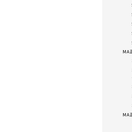
MA
MA