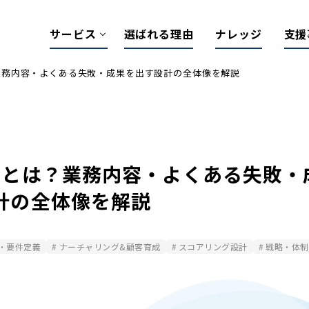
サービス
選ばれる理由
ナレッジ
支援
業務内容・よくある失敗・成果を出す設計の全体像を解説
BtoBマーケティング支援
HubSpot導入/活用支援
Account Engagement導入/活用支援
Marketo活用支援
ナーチャリングコンテンツ支援
用とは？業務内容・よくある失敗・
計の全体像を解説
定・要件定義
ナーチャリング&顧客育成
スコアリング設計
戦略・体制