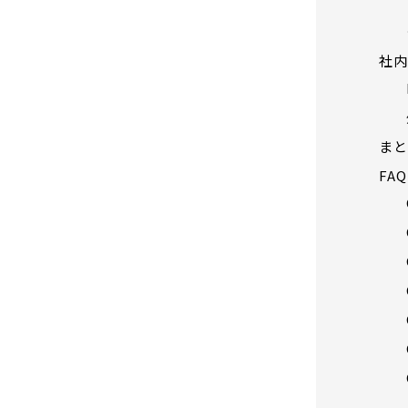
社
ま
FA