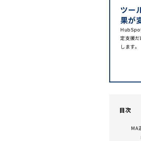
ツー
果が
HubSp
定支援だ
します。
目次
MA