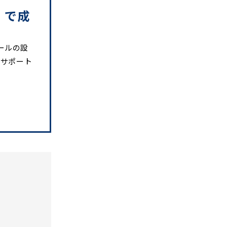
」で成
ツールの設
てサポート