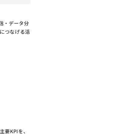
信・データ分
につなげる活
要KPIを、