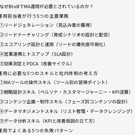
なぜBtoBでMA運用が必要とされているのか？
運用担当者が行う5つの主要業務
①リードジェネレーション（見込み客の獲得）
②リードナーチャリング（育成シナリオの設計と配信）
③スコアリング設計と運用（リードの優先度可視化）
④営業連携とトスアップ（SLA設計）
⑤効果測定とPDCA（改善サイクル）
運用に必要な5つのスキルと社内体制の考え方
①MAツールの操作スキル（ツール別の習得ポイント）
②戦略設計スキル（ペルソナ・カスタマージャーニー・KPI逆算）
③コンテンツ企画・制作スキル（フェーズ別コンテンツの設計）
④データマネジメントスキル（リスト管理・データクレンジング）
⑤データ分析スキル（KPIと改善仮説の立て方）
運用でよくある5つの失敗パターン