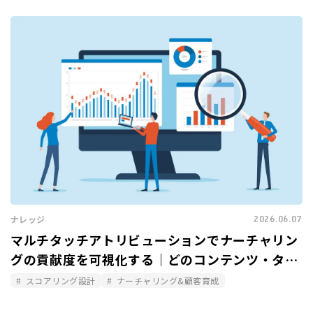
2026.06.07
ナレッジ
マルチタッチアトリビューションでナーチャリン
グの貢献度を可視化する｜どのコンテンツ・タッ
チポイントが商談化に寄与したか
スコアリング設計
ナーチャリング&顧客育成