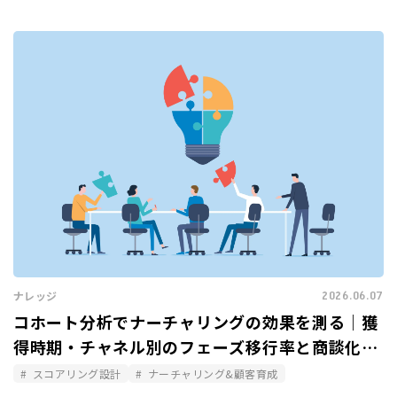
2026.06.07
ナレッジ
コホート分析でナーチャリングの効果を測る｜獲
得時期・チャネル別のフェーズ移行率と商談化率
を比較する
スコアリング設計
ナーチャリング&顧客育成