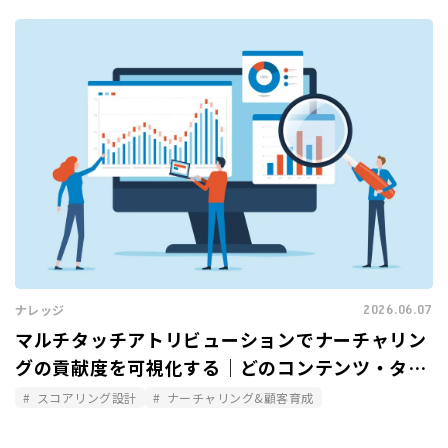
2026.06.07
ナレッジ
マルチタッチアトリビューションでナーチャリン
グの貢献度を可視化する｜どのコンテンツ・タッ
チポイントが商談化に寄与したか
スコアリング設計
ナーチャリング&顧客育成