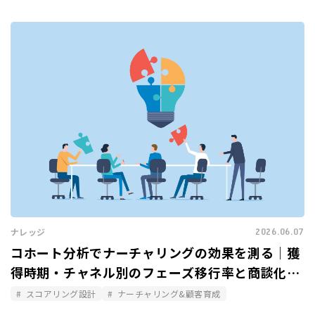
2026.06.07
ナレッジ
コホート分析でナーチャリングの効果を測る｜獲
得時期・チャネル別のフェーズ移行率と商談化率
を比較する
スコアリング設計
ナーチャリング&顧客育成