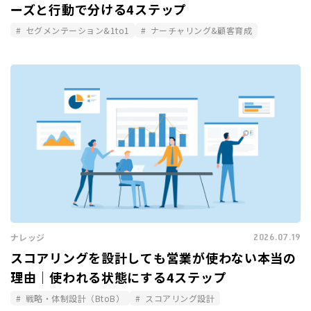
ーズと行動で分ける4ステップ
セグメンテーション&1to1
ナーチャリング&顧客育成
2026.07.19
ナレッジ
スコアリングを設計しても営業が使わない本当の
理由｜使われる状態にする4ステップ
戦略・体制設計（BtoB）
スコアリング設計