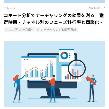
2026.06.07
ナレッジ
コホート分析でナーチャリングの効果を測る｜獲
得時期・チャネル別のフェーズ移行率と商談化率
を比較する
スコアリング設計
ナーチャリング&顧客育成