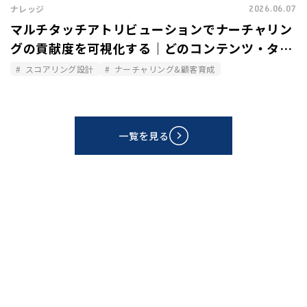
2026.06.07
ナレッジ
マルチタッチアトリビューションでナーチャリン
グの貢献度を可視化する｜どのコンテンツ・タッ
チポイントが商談化に寄与したか
スコアリング設計
ナーチャリング&顧客育成
一覧を見る
CONTACT
資料請求