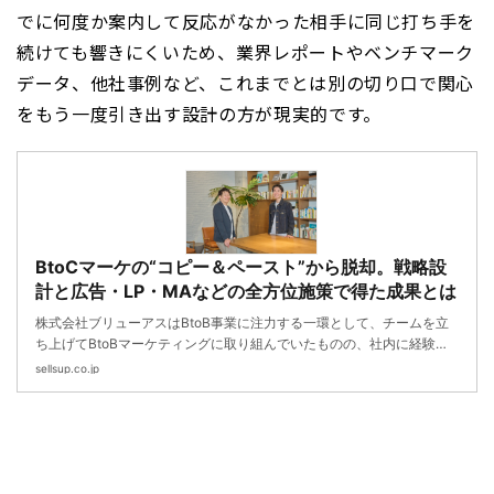
でに何度か案内して反応がなかった相手に同じ打ち手を
続けても響きにくいため、業界レポートやベンチマーク
データ、他社事例など、これまでとは別の切り口で関心
をもう一度引き出す設計の方が現実的です。
BtoCマーケの“コピー＆ペースト”から脱却。戦略設
計と広告・LP・MAなどの全方位施策で得た成果とは
株式会社ブリューアスはBtoB事業に注力する一環として、チームを立
ち上げてBtoBマーケティングに取り組んでいたものの、社内に経験者
が不在だったことから全体戦略の立案や施策の実行に課題を抱えていま
sellsup.co.jp
した。そこでマーケティング戦略の立案から広告運用やMAツールの運
用などの施策の実行まで、幅広い支援サービスをご提供させていただき
ました。