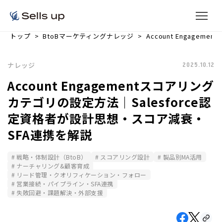
トップ
BtoBマーケティングナレッジ
Account Engag
ナレッジ
2025.10.12
Account Engagementスコアリング
カテゴリの設定方法｜Salesforce認
定資格者が設計思想・スコア減衰・
SFA連携を解説
戦略・体制設計（BtoB）
スコアリング設計
製品別MA活用
ナーチャリング&顧客育成
リード管理・クオリフィケーション・フォロー
営業接続・パイプライン・SFA連携
失敗回避・課題解決・外部支援