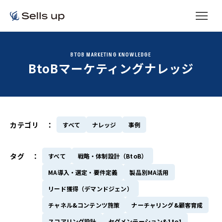
BTOB MARKETING KNOWLEDGE
BtoBマーケティングナレッジ
カテゴリ ：
すべて
ナレッジ
事例
タグ ：
すべて
戦略・体制設計（BtoB）
MA導入・選定・要件定義
製品別MA活用
リード獲得（デマンドジェン）
チャネル&コンテンツ施策
ナーチャリング&顧客育成
スコアリング設計
セグメンテーション&1to1