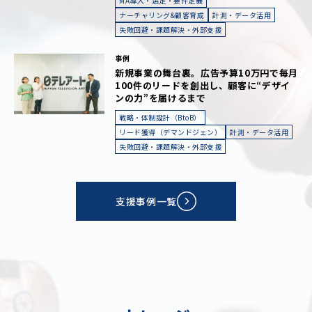
MA導入・選定・要件定義
ナーチャリング&顧客育成
計測・データ活用
失敗回避・課題解決・外部支援
事例
新規事業の舞台裏。広告予算10万円で毎月
100件のリードを創出し、顧客に“デザイ
ンの力”を届けるまで
戦略・体制設計（BtoB）
リード獲得（デマンドジェン）
計測・データ活用
失敗回避・課題解決・外部支援
支援事例一覧