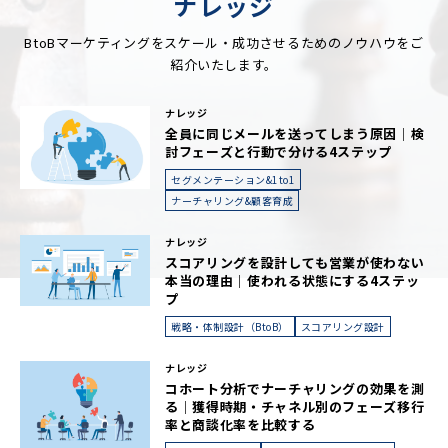
ナレッジ
BtoBマーケティングをスケール・成功させるためのノウハウをご
紹介いたします。
ナレッジ
全員に同じメールを送ってしまう原因｜検
討フェーズと行動で分ける4ステップ
セグメンテーション&1to1
ナーチャリング&顧客育成
ナレッジ
スコアリングを設計しても営業が使わない
本当の理由｜使われる状態にする4ステッ
プ
戦略・体制設計（BtoB）
スコアリング設計
ナレッジ
コホート分析でナーチャリングの効果を測
る｜獲得時期・チャネル別のフェーズ移行
率と商談化率を比較する