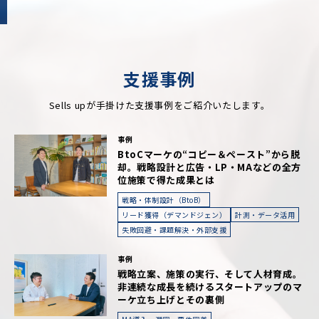
支援事例
Sells upが手掛けた支援事例をご紹介いたします。
事例
BtoCマーケの“コピー＆ペースト”から脱
却。戦略設計と広告・LP・MAなどの全方
位施策で得た成果とは
戦略・体制設計（BtoB）
リード獲得（デマンドジェン）
計測・データ活用
失敗回避・課題解決・外部支援
事例
戦略立案、施策の実行、そして人材育成。
非連続な成長を続けるスタートアップのマ
ーケ立ち上げとその裏側