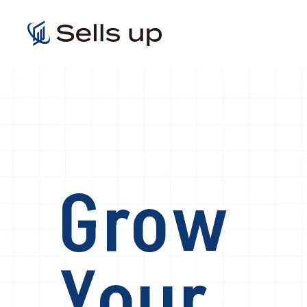
Grow
Your